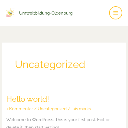
Zum
Inhalt
Umweltbildung-Oldenburg
springen
Uncategorized
Hello world!
Hello
world!
1 Kommentar
/
Uncategorized
/
luis.marks
Welcome to WordPress. This is your first post. Edit or
delete it, then start writing!